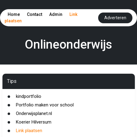
Home
Contact
Admin
Link
Adverteren
plaatsen
Onlineonderwijs
Tips
kindportfolio
Portfolio maken voor school
Onderwijsplanet.nl
Koerier Hilversum
Link plaatsen