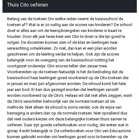
Thuis Cito oefenen
Belang van de toetsen Om welke reden neemt de basisschool de
toetsen af? Wat is er zo nuttig aan de scores van kinderen? De school
doet er alles aan om de leeropbrengsten van kinderen in kaart te
houden. Door elk jaar twee keer een Cito te doen is die lijn goed te
volgen. De docenten kunnen zien of de klas en leerlingen naar
verwachting ontwikkelen. Zo niet, dan kan er een plan worden
geschreven om de leerling verder te helpen. Ook zijn de scores
belangrijk voor de overgang van de basisschool richting het
voortgezet onderwijs. Cito-scores tellen dan zwaar mee.
Voorbereiden op de toetsen Natuurlijk is het de bedoeling dat de
basisschool haar leerlingen goed voorbereid op de Cito-toetsen die
in januari en mei/ juni afgenomen worden. De inhoud komt het hele
jaar aan bod. Er kan dus gezegd worden dat leerlingen vanzelf
worden voorbereid op de Cito’s. Helaas wil dat niet alles zeggen, want
de Cito’s verschillen behoorlijk van de normale toetsen uit de
methode. Niet alleen de inhoud is soms verder, ook de wijze van
bevraging is anders dan op de normale toetsen. Niet opvallend dus
dat veel ouders kiezen om deze belangrijke toetsen thuis samen te
oefenen. Daar zijn goede oefenboeken voor nodig, die weten wat in
groep 4 echt belangrijk is. De oefenboeken voor Cito van Educazione
kunnen gebruikt worden om leerlingen goed voor te bereiden op de